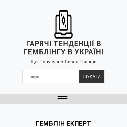
S
k
i
p
t
o
ГАРЯЧІ ТЕНДЕНЦІЇ В
c
ГЕМБЛІНГУ В УКРАЇНІ
o
Що Популярно Серед Гравців
n
t
Пошук:
e
n
t
Close
Menu
ГЕМБЛІН ЕКПЕРТ